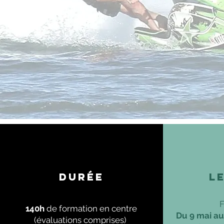
Durée
L
F
140h
de formation en centre
Du 9 mai a
(évaluations comprises)