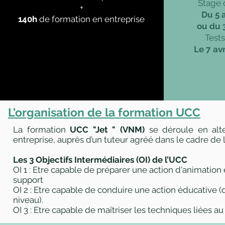
Stage 
+
Du 5 
140h
de formation en entreprise
ou du 
Tests
Le 7 av
L'organisation de la formation UCC
La formation
UCC "Jet " (VNM)
se déroule en al
entreprise, auprès d’un tuteur agréé dans le cadre de 
Les 3 Objectifs Intermédiaires (OI) de l’UCC
OI 1 : Etre capable de préparer une action d'animation 
support
OI 2 : Etre capable de conduire une action éducative (
niveau).
OI 3 : Etre capable de maîtriser les techniques liées au